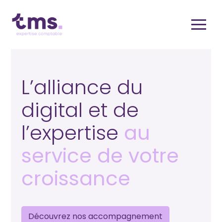
Créer ou reprendre une
Aller
au
activité
contenu
Gérer votre quotidien
L’alliance du
Piloter votre entreprise
digital et de
Développer votre entreprise
l’expertise
au
service de votre
croissance
Découvrez nos accompagnement