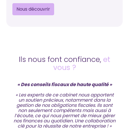
Nous découvrir
Ils nous font confiance,
et
vous ?
tre
« Des conseils fiscaux de haute qualité »
« Les experts de ce cabinet nous apportent
un soutien précieux, notamment dans la
im
avons
gestion de nos obligations fiscales. Ils sont
Chaq
tre
non seulement compétents mais aussi à
u
e et
l’écoute, ce qui nous permet de mieux gérer
rép
ls
nos finances au quotidien. Une collaboration
maît
 de
clé pour la réussite de notre entreprise ! »
vra