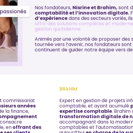
Nos fondateurs,
Nisrine et Brahim,
sont 
comptabilité et l’innovation digitale.
F
d’expérience
dans des secteurs variés, ils
offrir des solutions complètes et modernes
gestion quotidienne.
Animés par une volonté de proposer des s
tournée vers l’avenir, nos fondateurs sont
continuent de guider notre équipe vers d
BRAHIM
t commissariat
Expert en gestion de projets in
usieurs années
comptable, et ayant acumulé
p
e la finance,
expertise comptable
. Brahim
accompagnement
transformation digitale de 
e consacre
accompagnant dans la moderni
e, en
offrant des
comptables et l’automatisation 
 ses clients.
aujourd’hui
en charge de la su