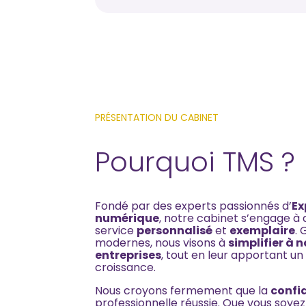
PRÉSENTATION DU CABINET
Pourquoi TMS ?
Fondé par des experts passionnés d’
Ex
numérique
, notre cabinet s’engage à
service
personnalisé
et
exemplaire
.
modernes, nous visons à
simplifier à n
entreprises
, tout en leur apportant un
croissance.
Nous croyons fermement que la
confi
professionnelle réussie. Que vous soye