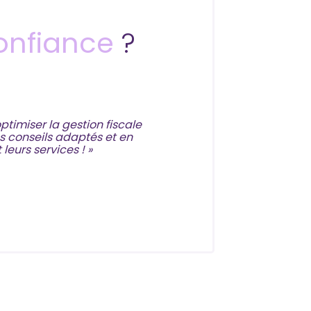
onfiance
?
timiser la gestion fiscale
« Les experts
es conseils adaptés et en
obligations fisca
eurs services ! »
gérer nos 