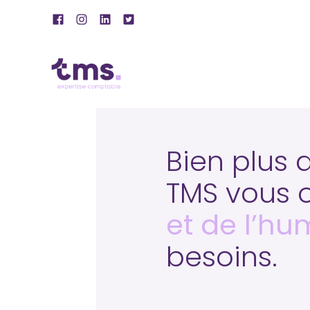
Subheader
Aller
au
contenu
Bien plus 
TMS vous o
et de l’hu
besoins.