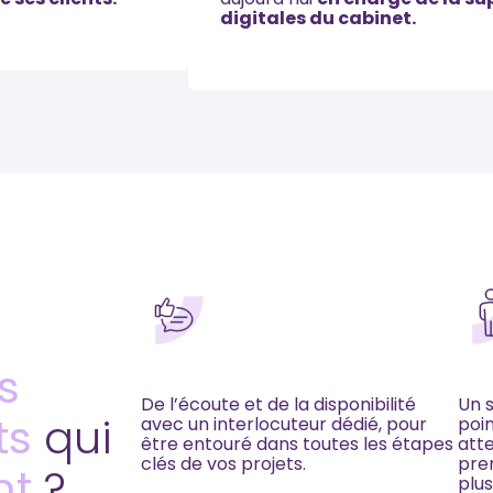
digitales du cabinet.
s
De l’écoute et de la disponibilité
Un s
ts
qui
avec un interlocuteur dédié, pour
poin
être entouré dans toutes les étapes
atte
clés de vos projets.
pren
nt
?
plus