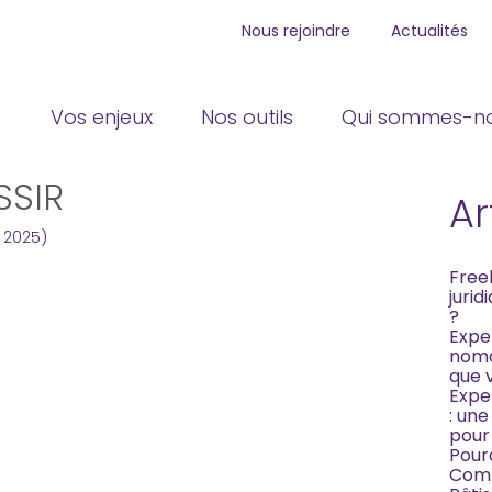
Nous rejoindre
Actualités
Principal
Blog
Reche
Vos enjeux
Nos outils
Qui sommes-no
sideb
OMPTE : GUIDE
SSIR
Ar
s 2025)
Free
jurid
?
Expe
noma
que 
Expe
: un
pour
Pour
Comp