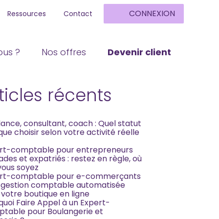
CONNEXION
Ressources
Contact
rcher
us ?
Nos offres
Devenir client
ar
Rechercher
ticles récents
lance, consultant, coach : Quel statut
ique choisir selon votre activité réelle
rt-comptable pour entrepreneurs
des et expatriés : restez en règle, où
vous soyez
rt-comptable pour e-commerçants
e gestion comptable automatisée
 votre boutique en ligne
quoi Faire Appel à un Expert-
table pour Boulangerie et