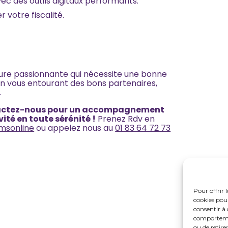
ec des outils digitaux performants.
 votre fiscalité.
ure passionnante qui nécessite une bonne
en vous entourant des bons partenaires,
.
ntactez-nous pour un accompagnement
ité en toute sérénité !
Prenez Rdv en
msonline
ou appelez nous au
01 83 64 72 73
Pour offrir 
cookies pour
consentir à 
comportement
ou de retire