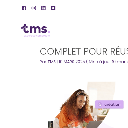
Subheader
Aller
SE METTRE À SON C
au
contenu
COMPLET POUR RÉU
Par
TMS
|
10 MARS 2025
( Mise à jour 10 mar